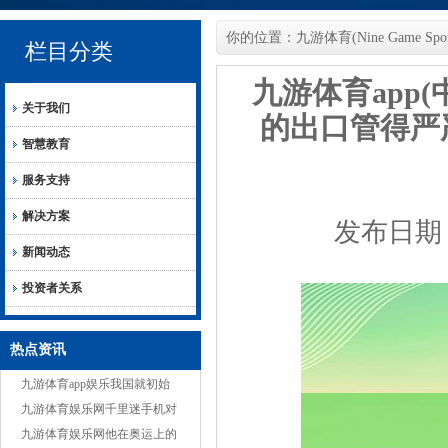
你的位置：
九游体育(Nine Game S
栏目分类
金属的出口管得严严密实的-九游体育(Nin
九游体育app
关于我们
的出口管得严严密实
智慧教育
服务支持
解决方案
发布日期：2
新闻动态
投资者关系
热点资讯
九游体育app娱乐我国就初始
转圜巴勒斯坦开脱组织法塔赫-
九游体育娱乐网千里迷手机对
九游体育(Nine Game
青少年身心健康有危害-九游体
九游体育娱乐网他在奥运上的