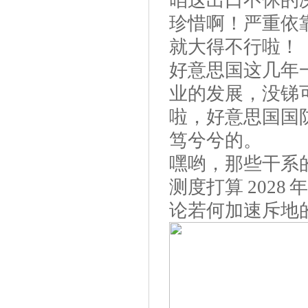
咱这出口不休的
珍惜啊！严重依
就大得不行啦！
好意思国这几年
业的发展，没锑
啦，好意思国国
笃兮兮的。
嘿哟，那些干系
测度打算 202
论若何加速斥地