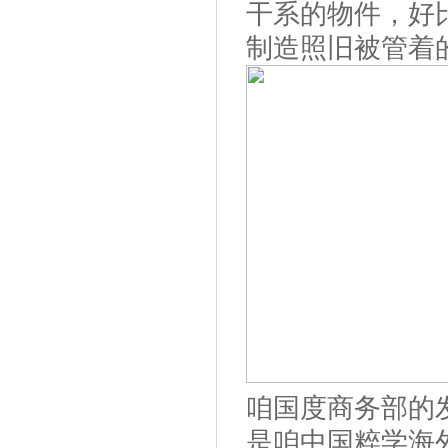
干系的物件，好
制造照旧被管着
咱国度商务部的
是咱中国粹学海