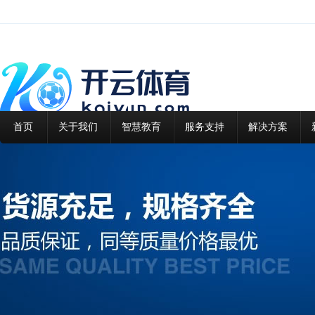
首页
关于我们
智慧教育
服务支持
解决方案
九游体育(Nine Game Sports)官方网站 登录入口
九游体育app(中国)官方网站是以咱得把这种策略金属的出口
入口