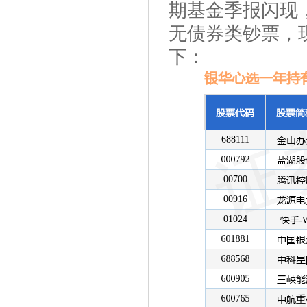
期基金季报闪现，
无债券类钞票，现
下：