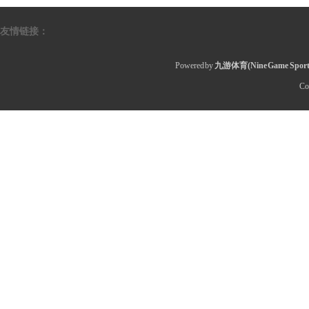
友情链接：
Powered by
九游体育(Nine Game Sp
Co