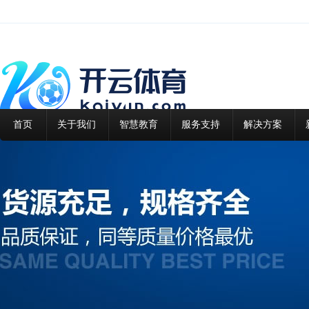
首页
关于我们
智慧教育
服务支持
解决方案
九游体育(Nine Game Sports)官方网站 登录入口
九游体育app官网把柄最新一期基金季报闪现-九游体育(Nin