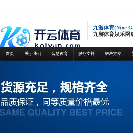
九游体育(Nine G
九游体育娱乐网成交量
首页
关于我们
智慧教育
服务支持
解决方案