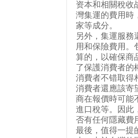
资本和相關稅收
灣集運的費用時
家等成分。
另外，集運服務
用和保險費用。
算的，以確保商
了保護消費者的
消費者不错取得
消費者還應該寄
商在報價時可能
進口稅等。因此
否有任何隱藏費
最後，值得一提