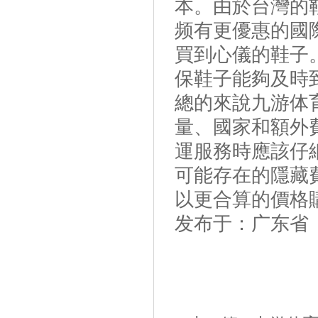
本。由於台灣的
频有更優惠的國
買到心儀的鞋子
保鞋子能夠及時
總的來說九游体
量、國家和額外
運服務時應該仔
可能存在的隱藏
以更合算的價格
发布于：广东省