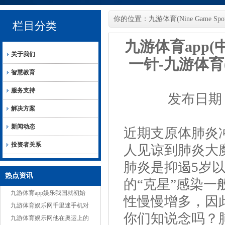
你的位置：
九游体育(Nine Game S
栏目分类
只需一针-九游体育(Nine Game Spo
九游体育app
关于我们
一针-九游体育(N
智慧教育
服务支持
发布日期：2
解决方案
新闻动态
近期支原体肺炎冲
投资者关系
人见谅到肺炎大
肺炎是抑遏5岁
热点资讯
的“克星”感染
九游体育app娱乐我国就初始
性慢慢增多，因
转圜巴勒斯坦开脱组织法塔赫-
九游体育娱乐网千里迷手机对
你们知说念吗？肺
九游体育(Nine Game
青少年身心健康有危害-九游体
九游体育娱乐网他在奥运上的