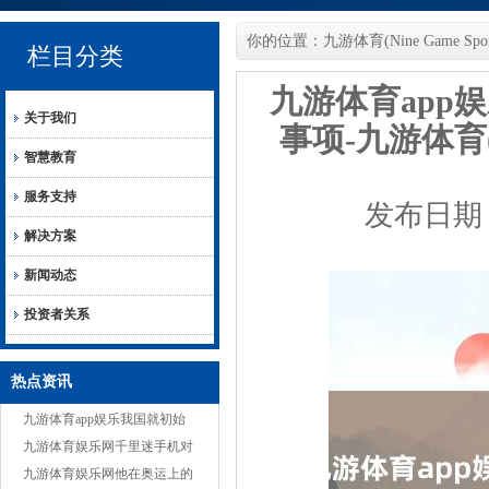
你的位置：
九游体育(Nine Game S
栏目分类
关系事项-九游体育(Nine Game Spo
九游体育app
关于我们
事项-九游体育(N
智慧教育
服务支持
发布日期：2
解决方案
新闻动态
投资者关系
热点资讯
九游体育app娱乐我国就初始
转圜巴勒斯坦开脱组织法塔赫-
九游体育娱乐网千里迷手机对
九游体育(Nine Game
青少年身心健康有危害-九游体
九游体育娱乐网他在奥运上的