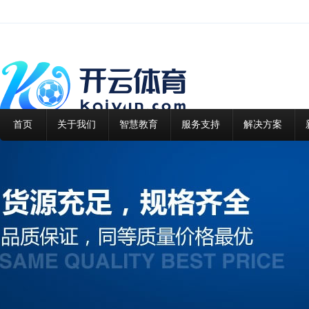
首页
关于我们
智慧教育
服务支持
解决方案
九游体育(Nine Game Sports)官方网站 登录入口
九游体育app娱乐公司正在激动本次首要钞票重组关系事项-九