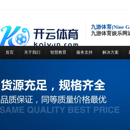
九游体育(Nine G
九游体育娱乐网近1年
首页
关于我们
智慧教育
服务支持
解决方案