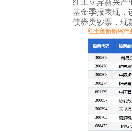
红土立异新兴产
基金季报表现，该
债券类钞票，现款