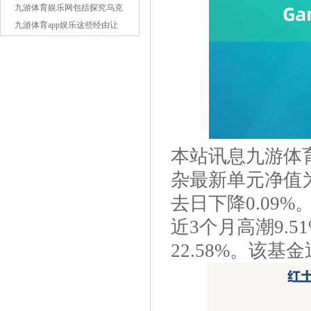
育(Nine Game Spo
进展可以-九游体育(Nine Game
九游体育娱乐网包括探究乌克
Sports)官方
兰不加入北约相关问题-九游体
九游体育app娱乐这些经由让
育(Nine Game Spo
咱们对东谈主性和情愫有了更
潜入的贯通-九游体育(Nine
本站讯息九游体
杂最新单元净值为1
去日下降0.09
近3个月高潮9.5
22.58%。该