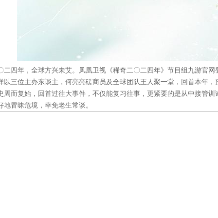
〇二四年，全球方兴未艾。凤凰卫视《稀奇二〇二四年》节目组九游官网登录
祥以三位主办东谈主，何亮亮磋商员及全球团队王人聚一堂，回首本年，
史周而复始，回首过往大事件，不仅能复习往事，更紧要的是从中接管训
好地冒昧危境，幸免老生常谈。