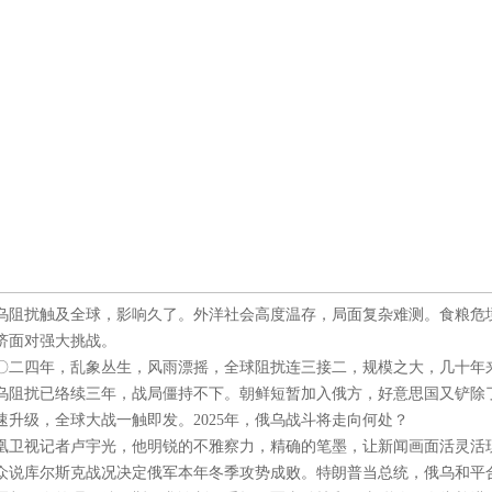
乌阻扰触及全球，影响久了。外洋社会高度温存，局面复杂难测。食粮危
济面对强大挑战。
〇二四年，乱象丛生，风雨漂摇，全球阻扰连三接二，规模之大，几十年
乌阻扰已络续三年，战局僵持不下。朝鲜短暂加入俄方，好意思国又铲除
速升级，全球大战一触即发。2025年，俄乌战斗将走向何处？
凰卫视记者卢宇光，他明锐的不雅察力，精确的笔墨，让新闻画面活灵活
众说库尔斯克战况决定俄军本年冬季攻势成败。特朗普当总统，俄乌和平