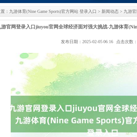
位置：
九游体育(Nine Game Sports)官方网站 登录入口
>
新闻动态
> 九游官
游体育(Nine Game Sports)官方网站 登录入口
九游官网登录入口jiuyou官网全球经济面对强大挑战-九游体育(Nine G
发布日期：2025-02-05 06:16 点击次数：