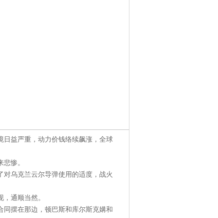
境日益严重，动力价钱络续飙涨，全球
来悲惨。
了对乌克兰云尔导弹使用的适度，战火
现，通顺当然。
合同摆在那边，顿巴斯和库尔斯克媾和