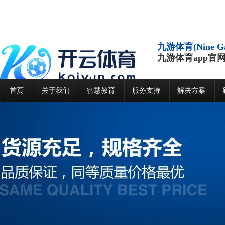
九游体育(Nine G
九游体育app官网融
首页
关于我们
智慧教育
服务支持
解决方案