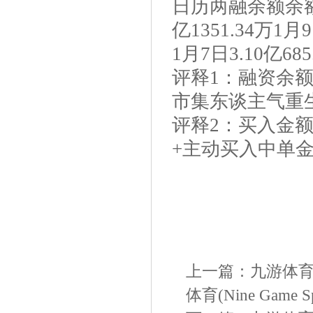
日历两融余额余额变动
亿1351.34万1月9
1月7日3.10亿685
评释1：融资余
市集东谈主气重
评释2：买入金
+主动买入中单金
上一篇：
九游体育
体育(Nine Game