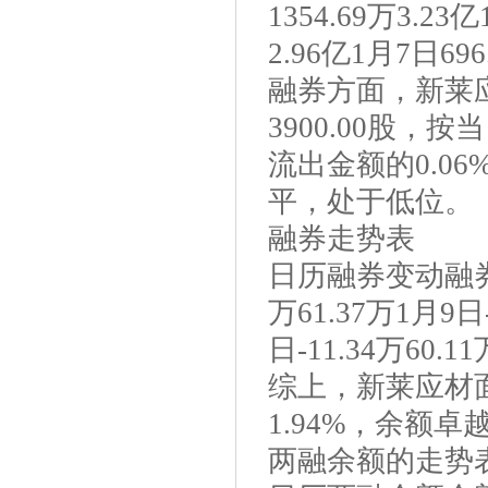
1354.69万3.23
2.96亿1月7日696
融券方面，新莱应
3900.00股，
流出金额的0.06
平，处于低位。
融券走势表
日历融券变动融券余额
万61.37万1月9日-
日-11.34万60.11
综上，新莱应材面
1.94%，余额
两融余额的走势