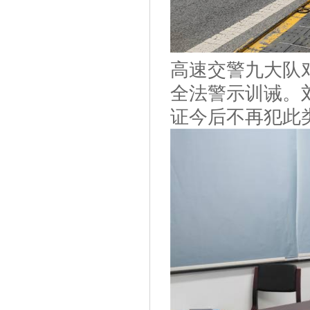
高速交警九大队
全法警示训诫。
证今后不再犯此