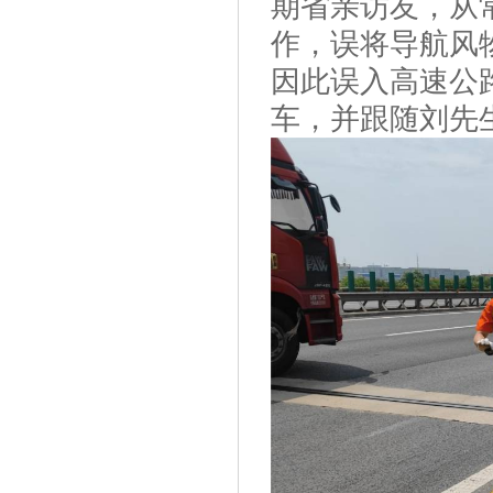
期省亲访友，从
作，误将导航风
因此误入高速公
车，并跟随刘先