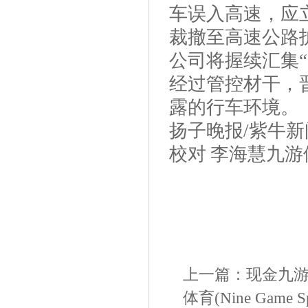
车误入高速，应
裁撤至高速公路护
公司将握续汇集
经过管控材干，
露的行车环境。
扬子晚报/紫牛新
校对 李海慧九游
上一篇：
现金九游
体育(Nine Game