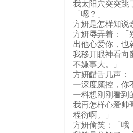
我太阳穴突突跳
「嗯？」
方妍是怎样知说
方妍辱弄着：「
出他心爱你，也
我移开眼神看向
不嫌事大。」
方妍齰舌几声：
一深度颜控，你
一料想刚刚看到
我再怎样心爱帅
程衍啊。」
方妍偷笑：「哦