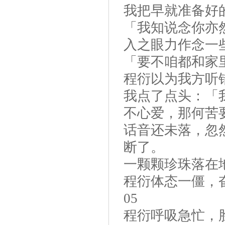
我把早就准备好
「我知说念你亦
入之眼力作念一
「要不咱都和家
程衍以为我方听
我点了点头：「
不心爱，那何苦
话音还未落，忽
断了。
一颗颗珍珠落在
程衍体态一僵，
05
程衍呼吸急忙，