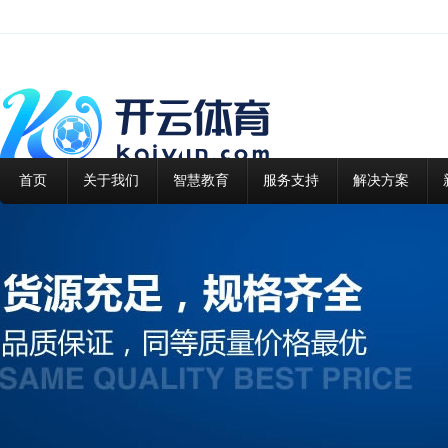
首页
关于我们
智慧教育
服务支持
解决方案
九游体育(Nine Game Sports)官方网站 登录入口
九游体育app官网许久没吃到国内食品的我被狠狠地闲适了-九