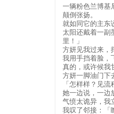
一辆粉色兰博基
颠倒张扬。
就如同它的主东
太阳还戴着一副
里！」
方妍见我过来，
我用手挡着脸，
真的，或许候我
方妍一脚油门下
「怎样样？见流
她一边说，一边
气愤太诡异，我
我叹了邻接：「