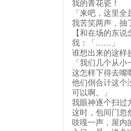
我的青花瓷！
「来吧，这里全
我苦笑两声，抽
【和在场的东说
我：「……」
谁想出来的这样
「我们几个从小
这怎样下得去嘴
他们倒合计这个
可以啊。」
我眼神逐个扫过
这时，包间门忽
吱嘎一声，屋内