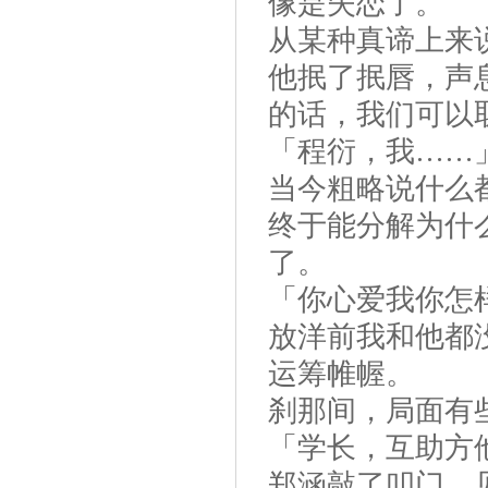
像是失恋了。
从某种真谛上来
他抿了抿唇，声
的话，我们可以
「程衍，我……
当今粗略说什么
终于能分解为什
了。
「你心爱我你怎
放洋前我和他都
运筹帷幄。
刹那间，局面有
「学长，互助方
郑涵敲了叩门，