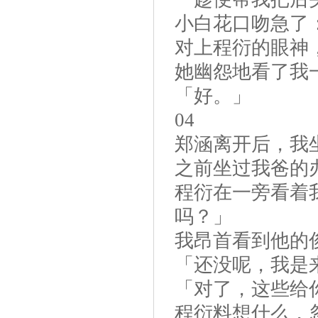
小白花口吻急了
对上程衍的眼神
她幽怨地看了我
「好。」
04
郑涵离开后，我
之前坐过我爸的
程衍在一旁看着
吗？」
我昂首看到他的
「还没呢，我是
「对了，这些给
程衍料想什么，