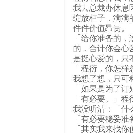
我去总裁办休息
绽放柜子，满满
件件价值昂贵。
「给你准备的，
的，合计你会心
是挺心爱的，只
「程衍，你怎样
我想了想，只可
「如果是为了订
「有必要。」程
我没听清：「什
「有必要稳妥准
「其实我来找你