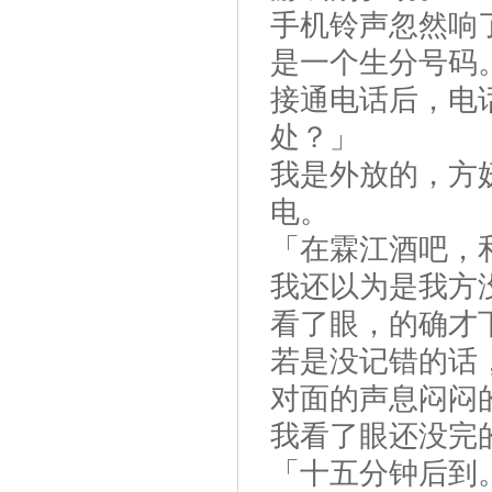
手机铃声忽然响
是一个生分号码
接通电话后，电
处？」
我是外放的，方
电。
「在霖江酒吧，
我还以为是我方
看了眼，的确才
若是没记错的话
对面的声息闷闷
我看了眼还没完
「十五分钟后到