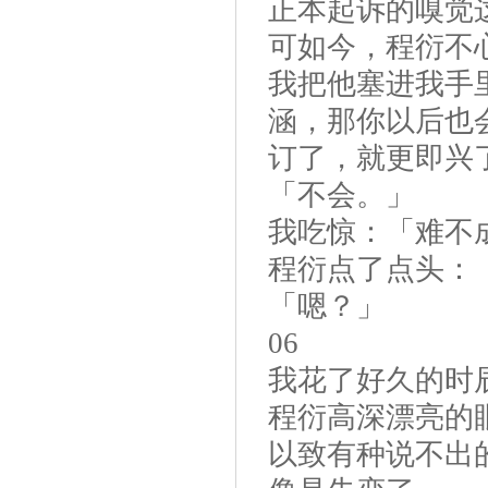
正本起诉的嗅觉
可如今，程衍不
我把他塞进我手
涵，那你以后也
订了，就更即兴
「不会。」
我吃惊：「难不
程衍点了点头：
「嗯？」
06
我花了好久的时
程衍高深漂亮的
以致有种说不出