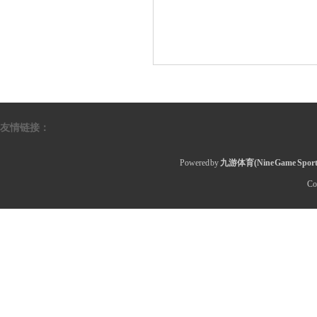
友情链接：
Powered by
九游体育(Nine Game Sp
Co